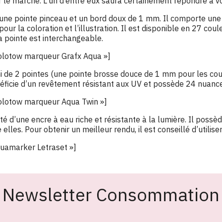
 le marché. L’un d’entre eux saura certainement répondre à vo
une pointe pinceau et un bord doux de 1 mm. Il comporte une 
our la coloration et l’illustration. Il est disponible en 27 coul
a pointe est interchangeable.
»Molotow marqueur Grafx Aqua »]
i de 2 pointes (une pointe brosse douce de 1 mm pour les cou
néficie d’un revêtement résistant aux UV et possède 24 nuance
»Molotow marqueur Aqua Twin »]
té d’une encre à eau riche et résistante à la lumière. Il possè
elles. Pour obtenir un meilleur rendu, il est conseillé d’utilise
Aquamarker Letraset »]
Newsletter Consommation