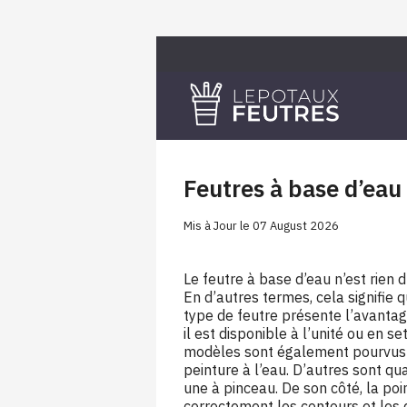
Skip
to
content
Le pot aux feutres
Feutres à base d’eau
Mis à Jour le 07 August 2026
Le feutre à base d’eau n’est rien d
En d’autres termes, cela signifie q
type de feutre présente l’avantage
il est disponible à l’unité ou en s
modèles sont également pourvus d
peinture à l’eau. D’autres sont qu
une à pinceau. De son côté, la poi
correctement les contours et les d