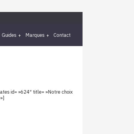
Guides
Marques
Contact
liates id= »624″ title= »Notre choix
»]