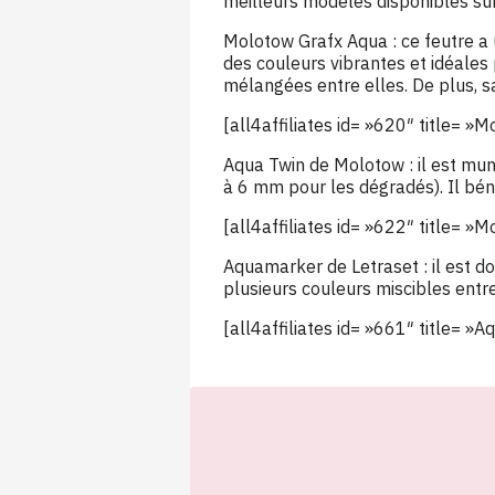
meilleurs modèles disponibles sur
Molotow Grafx Aqua : ce feutre a 
des couleurs vibrantes et idéales p
mélangées entre elles. De plus, s
[all4affiliates id= »620″ title= 
Aqua Twin de Molotow : il est mun
à 6 mm pour les dégradés). Il bé
[all4affiliates id= »622″ title= 
Aquamarker de Letraset : il est do
plusieurs couleurs miscibles entre 
[all4affiliates id= »661″ title= »