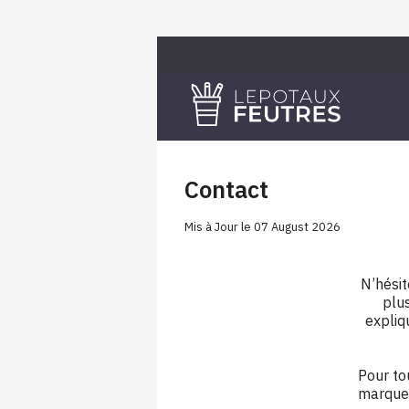
Skip
to
content
Le pot aux feutres
Contact
Mis à Jour le 07 August 2026
N’hésit
plus
expliq
Pour to
marques