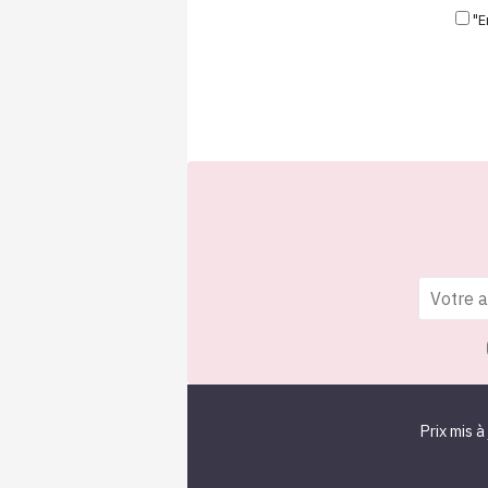
"E
Prix mis à