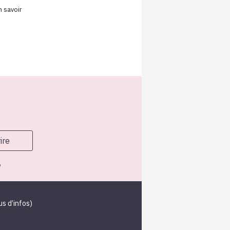
n savoir
e
us d’infos
)